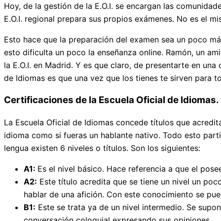
Hoy, de la gestión de la E.O.I. se encargan las comunida
E.O.I. regional prepara sus propios exámenes. No es el mi
Esto hace que la preparación del examen sea un poco más
esto dificulta un poco la enseñanza online. Ramón, un ami
la E.O.I. en Madrid. Y es que claro, de presentarte en una
de Idiomas es que una vez que los tienes te sirven para to
Certificaciones de la Escuela Oficial de Idiomas.
La Escuela Oficial de Idiomas concede títulos que acredi
idioma como si fueras un hablante nativo. Todo esto part
lengua existen 6 niveles o títulos. Son los siguientes:
A1:
Es el nivel básico. Hace referencia a que el pos
A2:
Este título acredita que se tiene un nivel un p
hablar de una afición. Con este conocimiento se pue
B1:
Este se trata ya de un nivel intermedio. Se sup
conversación coloquial expresando sus opiniones.