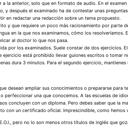
ar a la anterior, solo que en formato de audio. En el exam
ato, y después el examinado ha de contestar unas preguntas
stir en redactar una redacción sobre un tema propuesto.
crito y que requiere un poco más racionamiento por parte 
lengua en la que nos examinamos, cómo los resolveríamos. 
icar al doctor lo que nos pasa.
ida por los examinados. Suele constar de dos ejercicios. El
ejercicio está prohibido llevar guiones escritos o tomar n
penas dura 3 minutos. Para el segundo ejercicio, mantiene
s que desean ampliar sus conocimientos o prepararse para 
o perfeccionar una que conocemos. A las escuelas de idio
rsos concluyen con un diploma. Pero debes saber que la may
to con un certificado oficial. Imprescindible, como hemos 
.I., pero no lo son menos otros títulos de inglés que goza