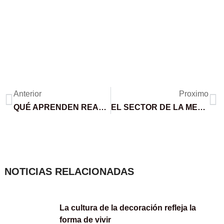
Ant
Si
Anterior
Proximo
QUÉ APRENDEN REALMENTE LAS PERSONAS CUANDO PRACTICAN YOGA.
EL SECTOR DE LA MEDICINA YA SE BENEFICIA DE LAS IMPRESIONES EN 3D
NOTICIAS RELACIONADAS
La cultura de la decoración refleja la
forma de vivir